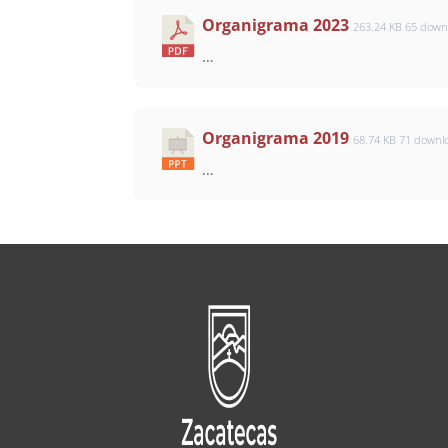
Organigrama 2023
263.24 KB
65 down
…
Organigrama 2019
68.74 KB
71 downl
…