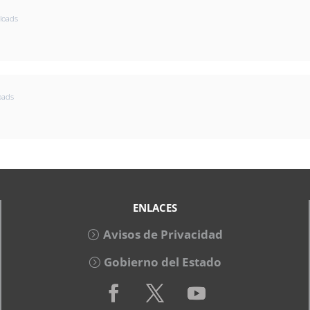
loads
oads
ENLACES
Avisos de Privacidad
Gobierno del Estado