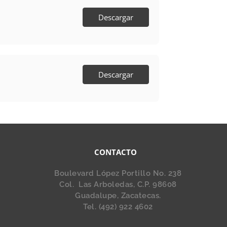
Descargar
Descargar
CONTACTO
Boulevard López Portillo No. 238
Col. Las Arboledas, C.P. 98608
Guadalupe, Zacatecas.
Tel. (492) 922 4602