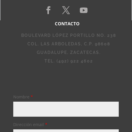
CONTACTO
BOULEVARD LÓPEZ PORTILLO NO. 238
COL. LAS ARBOLEDAS, C.P. 98608
GUADALUPE, ZACATECAS.
TEL. (492) 922 4602
Nombre
*
Dirección email
*