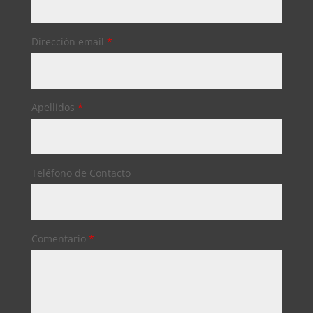
Dirección email
*
Apellidos
*
Teléfono de Contacto
Comentario
*