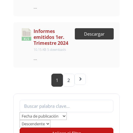
…
Informes
Descargar
emitidos 1er.
Trimestre 2024
10.15 KB
5 downloads
…
1
2