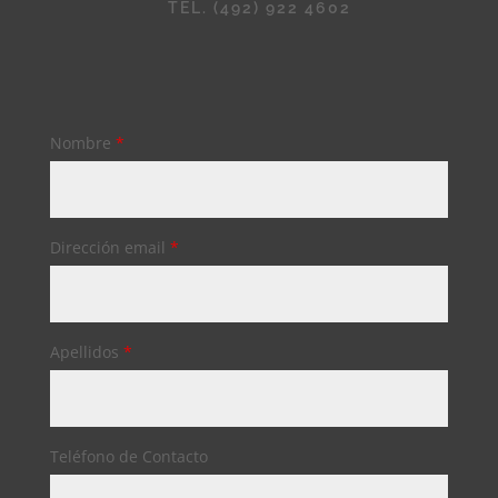
TEL. (492) 922 4602
Nombre
*
Dirección email
*
Apellidos
*
Teléfono de Contacto