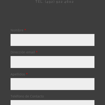
TEL. (492) 922 4602
Nombre
*
Dirección email
*
Apellidos
*
Teléfono de Contacto