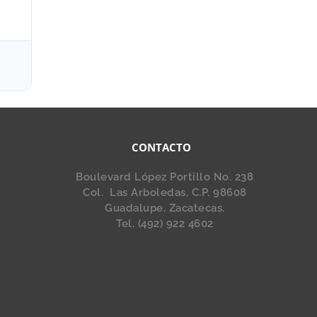
CONTACTO
Boulevard López Portillo No. 238
Col. Las Arboledas, C.P. 98608
Guadalupe, Zacatecas.
Tel. (492) 922 4602