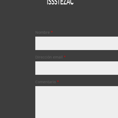
Nombre
*
Dirección email
*
Comentario
*