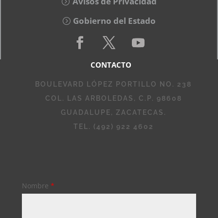
Avisos de Privacidad
Gobierno del Estado
CONTACTO
BOULEVARD LÓPEZ PORTILLO NO. 238
COL. LAS ARBOLEDAS, C.P. 98608
GUADALUPE, ZACATECAS.
TEL. (492) 922 4602
Nombre
*