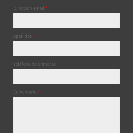
Dirección email
*
Apellidos
*
Teléfono de Contacto
Comentario
*