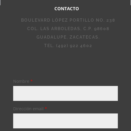
CONTACTO
BOULEVARD LÓPEZ PORTILLO NO. 238
COL. LAS ARBOLEDAS, C.P. 98608
GUADALUPE, ZACATECAS.
TEL. (492) 922 4602
Nombre
*
Dirección email
*