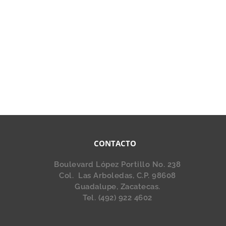
CONTACTO
Boulevard López Portillo No. 238
Col. Las Arboledas, C.P. 98608
Guadalupe, Zacatecas.
Tel. (492) 922 4602