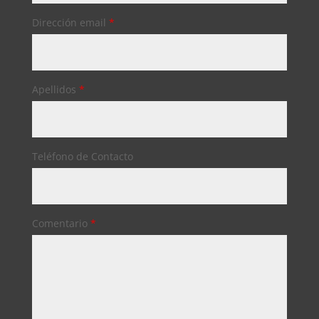
Dirección email
*
Apellidos
*
Teléfono de Contacto
Comentario
*