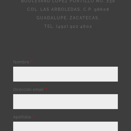
BOULEVARD LÓPEZ PORTILLO NO. 238
COL. LAS ARBOLEDAS, C.P. 98608
GUADALUPE, ZACATECAS.
TEL. (492) 922 4602
Nombre
*
Dirección email
*
Apellidos
*