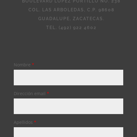
BOULEVARD LÓPEZ PORTILLO NO. 238
COL. LAS ARBOLEDAS, C.P. 98608
GUADALUPE, ZACATECAS.
TEL. (492) 922 4602
Nombre
*
Dirección email
*
Apellidos
*