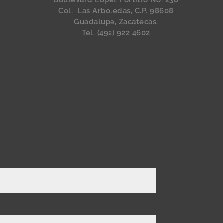
Boulevard López Portillo No. 238
Col. Las Arboledas, C.P. 98608
Guadalupe, Zacatecas.
Tel. (492) 922 4602