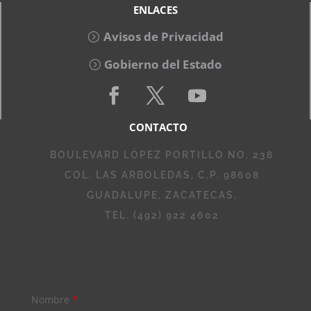
ENLACES
Avisos de Privacidad
Gobierno del Estado
CONTACTO
BOULEVARD LÓPEZ PORTILLO NO. 238
COL. LAS ARBOLEDAS, C.P. 98608
GUADALUPE, ZACATECAS.
TEL. (492) 922 4602
Nombre
*