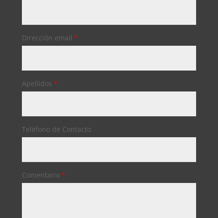
Dirección email
*
Apellidos
*
Teléfono de Contacto
Comentario
*