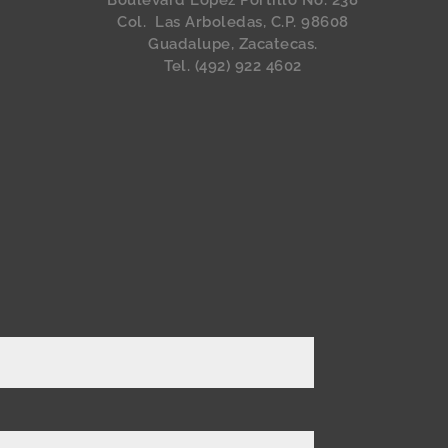
Boulevard López Portillo No. 238
Col. Las Arboledas, C.P. 98608
Guadalupe, Zacatecas.
Tel. (492) 922 4602