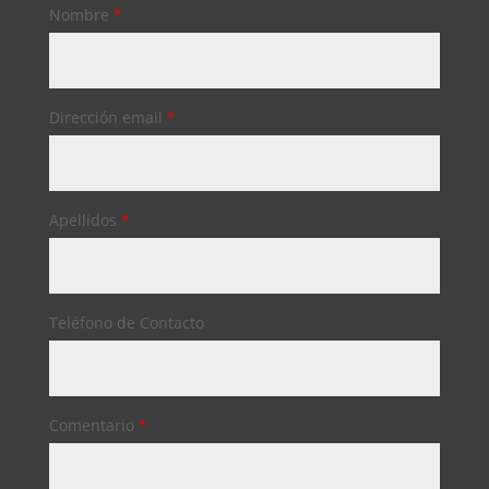
Nombre
*
Dirección email
*
Apellidos
*
Teléfono de Contacto
Comentario
*