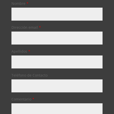
Nombre
*
Dirección email
*
Apellidos
*
Teléfono de Contacto
Comentario
*