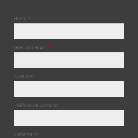
Nombre
*
Dirección email
*
Apellidos
*
Teléfono de Contacto
Comentario
*