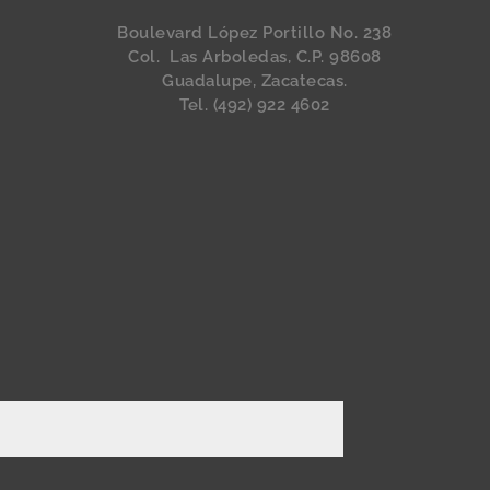
Boulevard López Portillo No. 238
Col. Las Arboledas, C.P. 98608
Guadalupe, Zacatecas.
Tel. (492) 922 4602