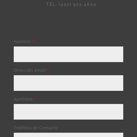
TEL. (492) 922 4602
Nombre
*
Dirección email
*
Apellidos
*
Teléfono de Contacto