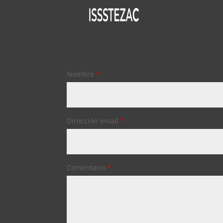
Nombre
*
Dirección email
*
Comentario
*