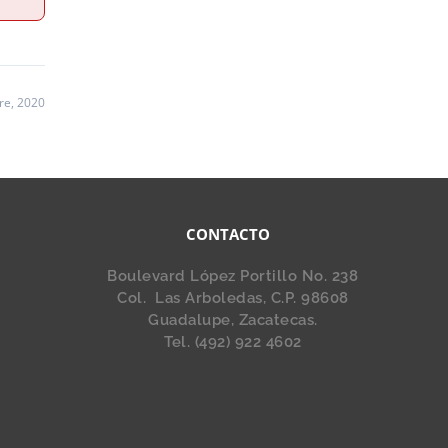
re, 2020
CONTACTO
Boulevard López Portillo No. 238
Col. Las Arboledas, C.P. 98608
Guadalupe, Zacatecas.
Tel. (492) 922 4602