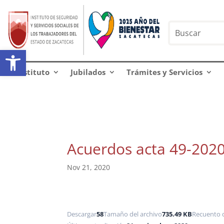
Abrir barra de herramientas
Instituto
Jubilados
Trámites y Servicios
Acuerdos acta 49-202
Nov 21, 2020
Descargar
58
Tamaño del archivo
735.49 KB
Recuento 