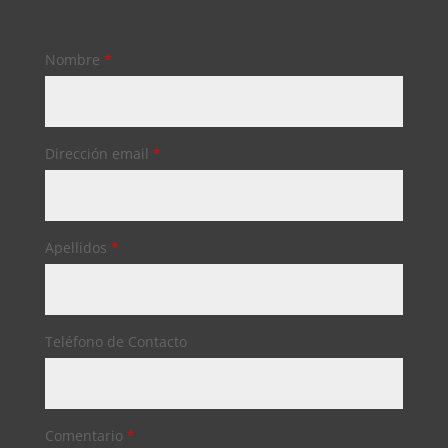
Nombre
*
Dirección email
*
Apellidos
*
Teléfono de Contacto
Comentario
*