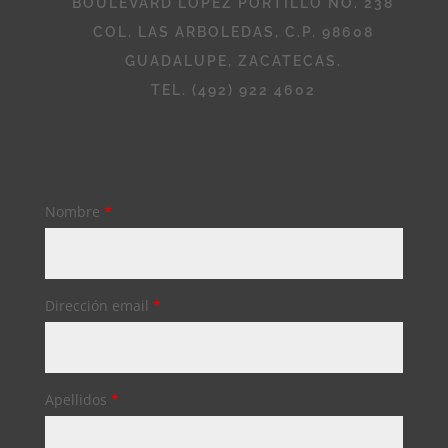
BOULEVARD LÓPEZ PORTILLO NO. 238
COL. LAS ARBOLEDAS, C.P. 98608
GUADALUPE, ZACATECAS.
TEL. (492) 922 4602
Nombre
*
Dirección email
*
Apellidos
*