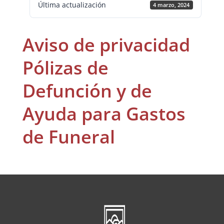
Última actualización
4 marzo, 2024
Aviso de privacidad
Pólizas de
Defunción y de
Ayuda para Gastos
de Funeral