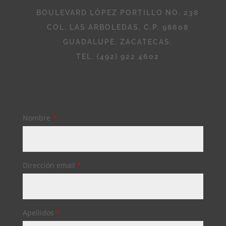
BOULEVARD LÓPEZ PORTILLO NO. 238
COL. LAS ARBOLEDAS, C.P. 98608
GUADALUPE, ZACATECAS.
TEL. (492) 922 4602
Nombre
*
Dirección email
*
Apellidos
*