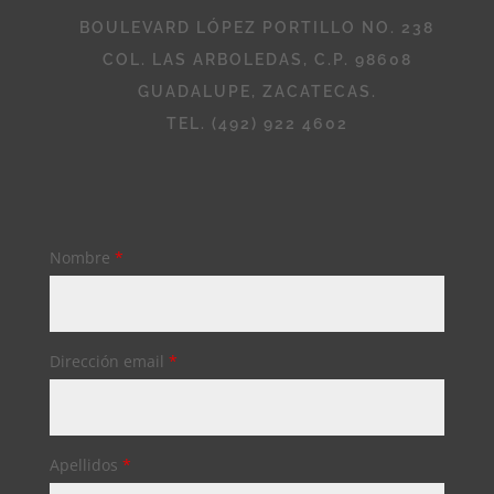
BOULEVARD LÓPEZ PORTILLO NO. 238
COL. LAS ARBOLEDAS, C.P. 98608
GUADALUPE, ZACATECAS.
TEL. (492) 922 4602
Nombre
*
Dirección email
*
Apellidos
*