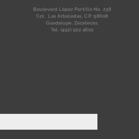
Boulevard López Portillo No. 238
Col. Las Arboledas, C.P. 98608
Guadalupe, Zacatecas.
Tel. (492) 922 4602