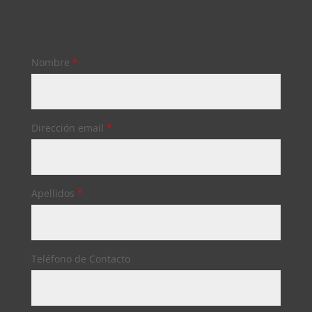
Nombre
*
Dirección email
*
Apellidos
*
Teléfono de Contacto