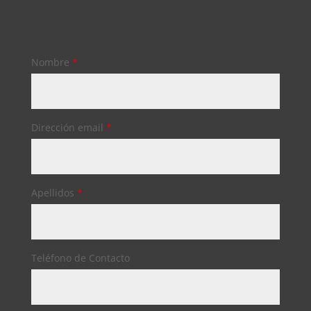
Nombre
*
Dirección email
*
Apellidos
*
Teléfono de Contacto