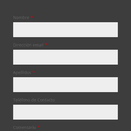
Nombre
*
Dirección email
*
Apellidos
*
Teléfono de Contacto
Comentario
*