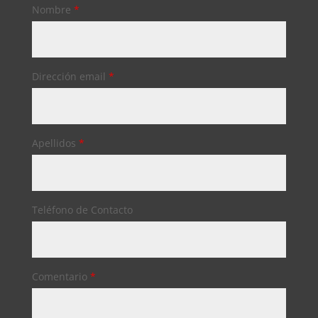
Nombre
*
Dirección email
*
Apellidos
*
Teléfono de Contacto
Comentario
*