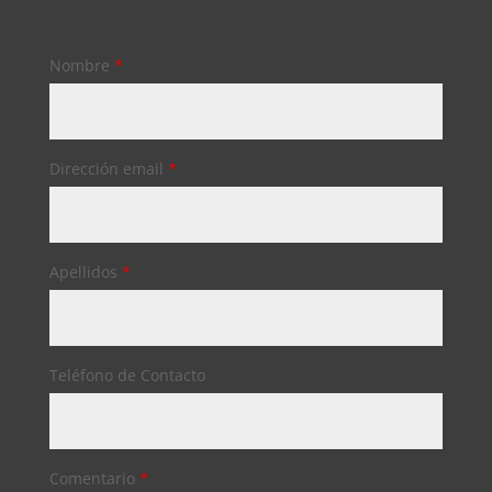
Nombre
*
Dirección email
*
Apellidos
*
Teléfono de Contacto
Comentario
*