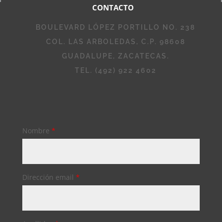
CONTACTO
BOULEVARD LÓPEZ PORTILLO NO. 238
COL. LAS ARBOLEDAS, C.P. 98608
GUADALUPE, ZACATECAS.
TEL. (492) 922 4602
Nombre
*
Dirección email
*