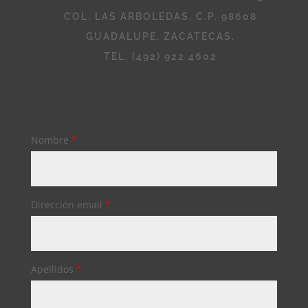
COL. LAS ARBOLEDAS, C.P. 98608
GUADALUPE, ZACATECAS.
TEL. (492) 922 4602
Nombre
*
Dirección email
*
Apellidos
*