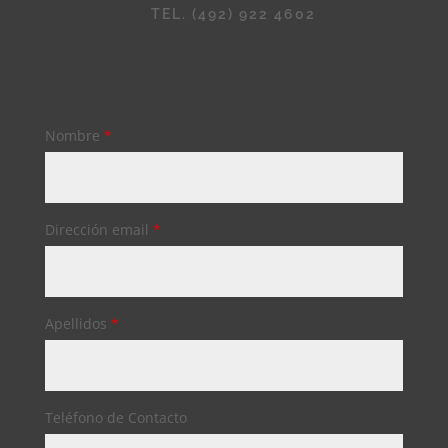
TEL. (492) 922 4602
Nombre
*
Dirección email
*
Apellidos
*
Teléfono de Contacto