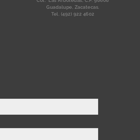
Col. Las Arboledas, C.P. 98608
Guadalupe, Zacatecas.
Tel. (492) 922 4602