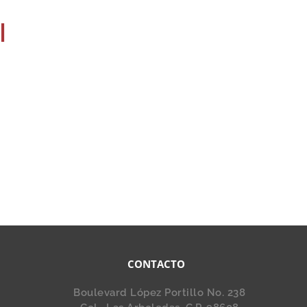
l
CONTACTO
Boulevard López Portillo No. 238