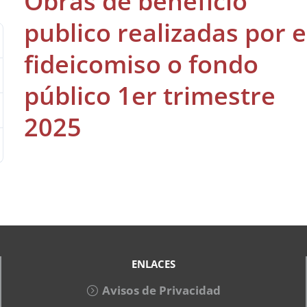
Obras de beneficio
publico realizadas por e
fideicomiso o fondo
público 1er trimestre
2025
ENLACES
Avisos de Privacidad