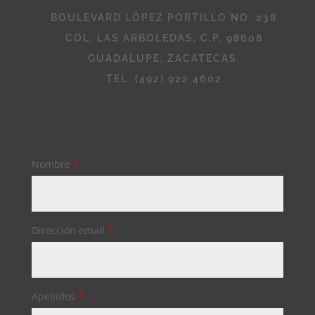
BOULEVARD LÓPEZ PORTILLO NO. 238
COL. LAS ARBOLEDAS, C.P. 98608
GUADALUPE, ZACATECAS.
TEL. (492) 922 4602
Nombre
*
Dirección email
*
Apellidos
*