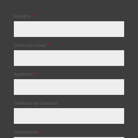
Nombre
*
Dirección email
*
Apellidos
*
Teléfono de Contacto
Comentario
*