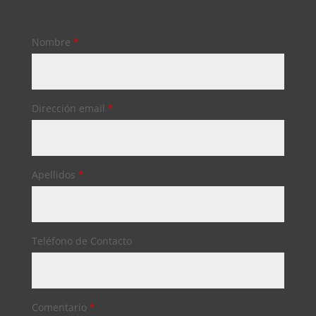
Nombre
*
Dirección email
*
Apellidos
*
Teléfono de Contacto
Comentario
*