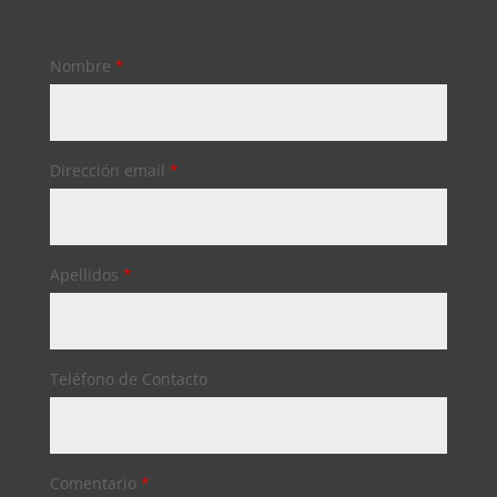
Nombre
*
Dirección email
*
Apellidos
*
Teléfono de Contacto
Comentario
*