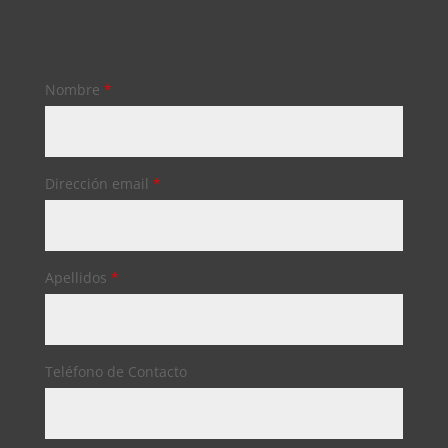
Nombre
*
Dirección email
*
Apellidos
*
Teléfono de Contacto