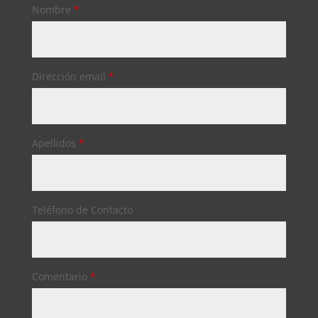
Nombre
*
Dirección email
*
Apellidos
*
Teléfono de Contacto
Comentario
*