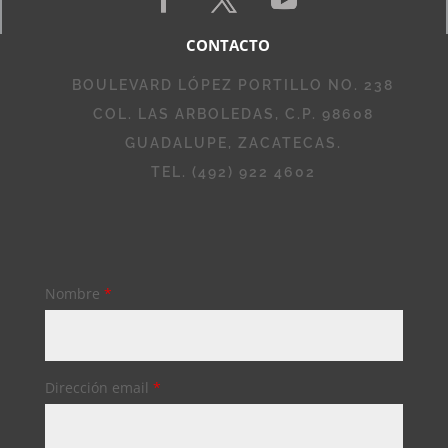
CONTACTO
BOULEVARD LÓPEZ PORTILLO NO. 238
COL. LAS ARBOLEDAS, C.P. 98608
GUADALUPE, ZACATECAS.
TEL. (492) 922 4602
Nombre
*
Dirección email
*