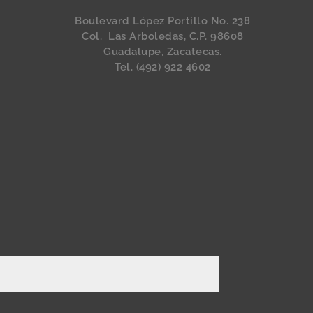
Boulevard López Portillo No. 238
Col. Las Arboledas, C.P. 98608
Guadalupe, Zacatecas.
Tel. (492) 922 4602