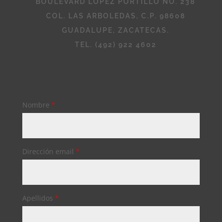
BOULEVARD LÓPEZ PORTILLO NO. 238
COL. LAS ARBOLEDAS, C.P. 98608
GUADALUPE, ZACATECAS.
TEL. (492) 922 4602
Nombre
*
Dirección email
*
Apellidos
*