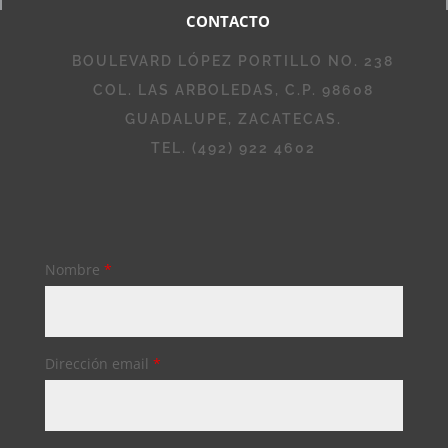
CONTACTO
BOULEVARD LÓPEZ PORTILLO NO. 238
COL. LAS ARBOLEDAS, C.P. 98608
GUADALUPE, ZACATECAS.
TEL. (492) 922 4602
Nombre
*
Dirección email
*