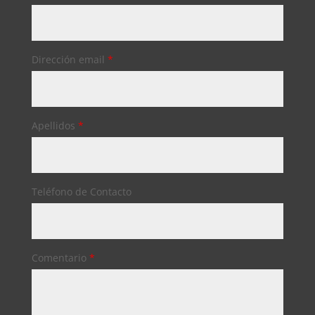
Dirección email
*
Apellidos
*
Teléfono de Contacto
Comentario
*