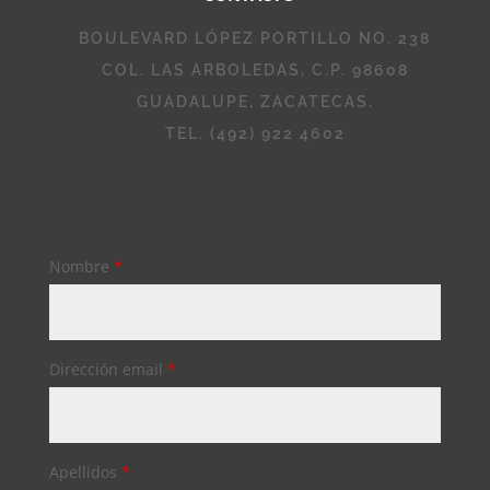
BOULEVARD LÓPEZ PORTILLO NO. 238
COL. LAS ARBOLEDAS, C.P. 98608
GUADALUPE, ZACATECAS.
TEL. (492) 922 4602
Nombre
*
Dirección email
*
Apellidos
*