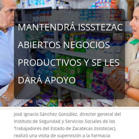
MANTENDRÁ ISSSTEZAC
ABIERTOS NEGOCIOS
PRODUCTIVOS Y SE LES
DARÁ APOYO
José Ignacio Sánchez González, director general del
Instituto de Seguridad y Servicios Sociales de los
Trabajadores del Estado de Zacatecas (Issstezac),
realizó una visita de supervisión a la Farmacia