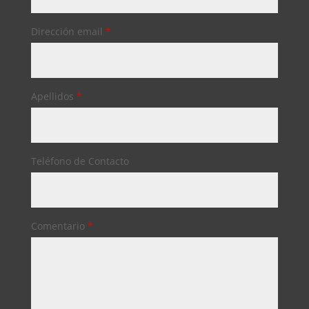
Dirección email
*
Apellidos
*
Teléfono de Contacto
Comentario
*