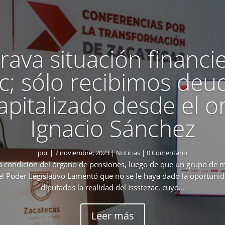
rava situación financi
c; sólo recibimos deu
pitalizado desde el o
Ignacio Sánchez
por
|
7 noviembre, 2023
|
Noticias
| 0 Comentario
la condición del órgano de pensiones, luego de que un grupo de m
l Poder Legislativo Lamentó que no se le haya dado la oportunidad
diputados la realidad del Issstezac, cuyo...
Leer más