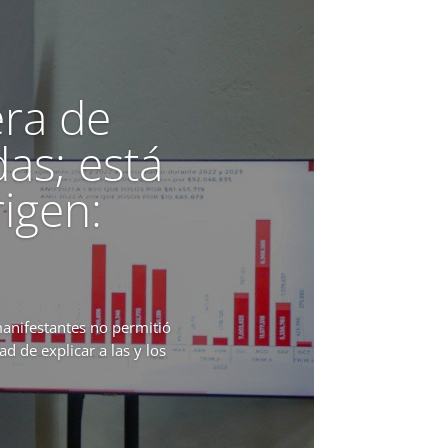
era de
das; está
rigen:
anifestantes no permitió
 de explicar a las y los