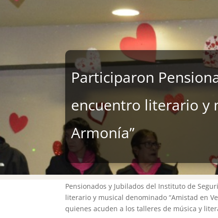
Participaron Pensiona
encuentro literario y
Armonía”
Pensionados y Jubilados del Instituto de Segur
literario y musical denominado “Amistad en Ve
quienes acuden a los talleres de música y litera