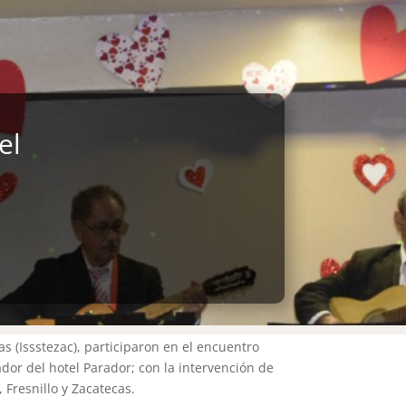
el
s (Issstezac), participaron en el encuentro
dor del hotel Parador; con la intervención de
 Fresnillo y Zacatecas.