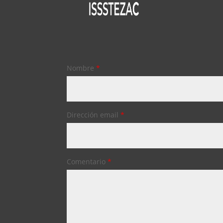
Nombre
*
Dirección email
*
Comentario
*