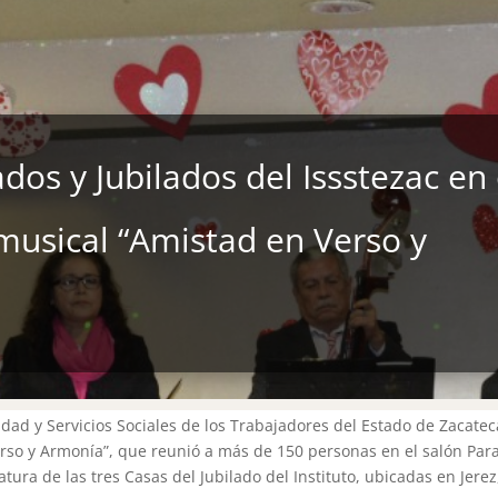
dos y Jubilados del Issstezac en 
 musical “Amistad en Verso y
idad y Servicios Sociales de los Trabajadores del Estado de Zacateca
rso y Armonía”, que reunió a más de 150 personas en el salón Para
tura de las tres Casas del Jubilado del Instituto, ubicadas en Jerez,