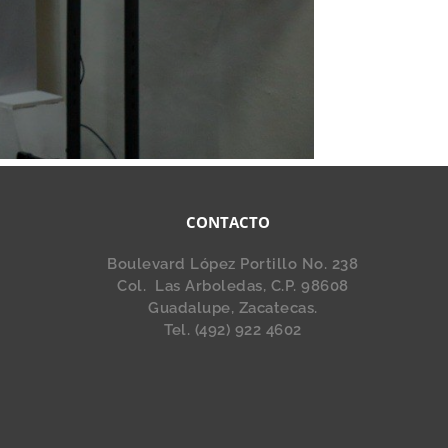
CONTACTO
Boulevard López Portillo No. 238
Col. Las Arboledas, C.P. 98608
Guadalupe, Zacatecas.
Tel. (492) 922 4602