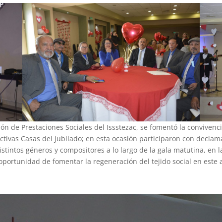
n de Prestaciones Sociales del Issstezac, se fomentó la convivenc
ectivas Casas del Jubilado; en esta ocasión participaron con declam
istintos géneros y compositores a lo largo de la gala matutina, en 
 oportunidad de fomentar la regeneración del tejido social en este 