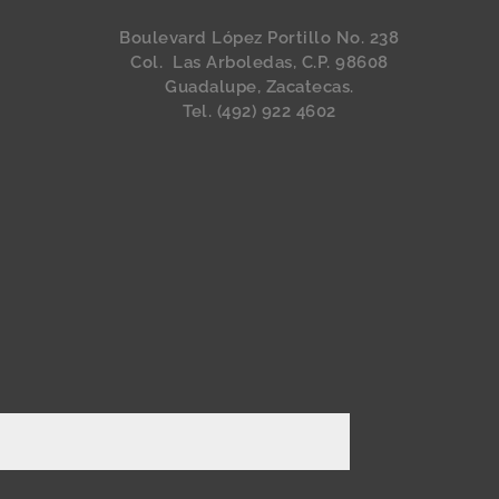
Boulevard López Portillo No. 238
Col. Las Arboledas, C.P. 98608
Guadalupe, Zacatecas.
Tel. (492) 922 4602